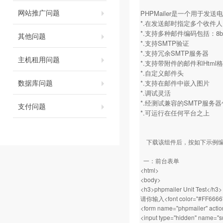
网站推广问题
PHPMailer是一个用于
*.在发送邮时指定多个收件
*.支持多种邮件编码包括：8bit，ba
其他问题
*.支持SMTP验证
*.支持冗余SMTP服务器
主机租用问题
*.支持带附件的邮件和Html
*.自定义邮件头
数据库问题
*.支持在邮件中嵌入图片
*.调试灵活
*.经测试兼容的SMTP服务
支付问题
*.可运行在任何平台之上
下载该组件后，按如下示例编
一：前台表单
<html>
<body>
<h3>phpmailer Unit Test</h3>
请你输入<font color="#FF66
<form name="phpmailer" actio
<input type="hidden" name="su