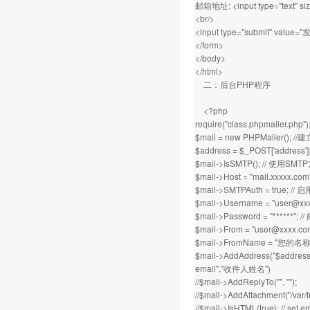
邮箱地址: <input type="text" siz
<br/>
<input type="submit" value="
</form>
</body>
</html>
二：后台PHP程序
<?php
require("class.phpmail
$mail = new PHPMailer();
$address = $_POST['address']
$mail->IsSMTP(); // 使用S
$mail->Host = "mail.xxxxx
$mail->SMTPAuth = true; 
$mail->Username = "
user@xx
$mail->Password = "******";
$mail->From = "
user@xxxx.co
$mail->FromName = "您的名称
$mail->AddAddress("$a
email","收件人姓名")
//$mail->AddReplyTo("", "");
//$mail->AddAttachment("/var/t
//$mail->IsHTML(true); // s