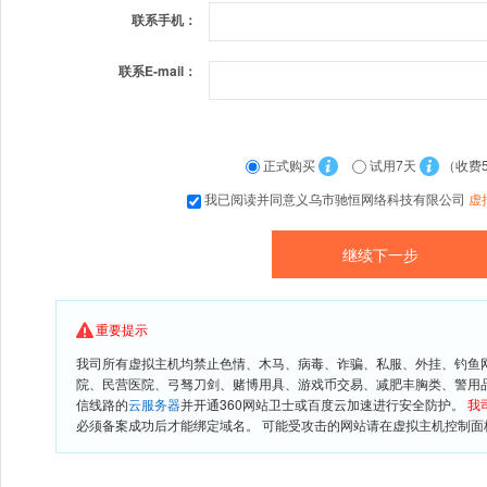
联系手机：
联系E-mail：
正式购买
试用7天
（收费
我已阅读并同意义乌市驰恒网络科技有限公司
虚
重要提示
我司所有虚拟主机均禁止色情、木马、病毒、诈骗、私服、外挂、钓鱼
院、民营医院、弓驽刀剑、赌博用具、游戏币交易、减肥丰胸类、警用
信线路的
云服务器
并开通360网站卫士或百度云加速进行安全防护。
我
必须备案成功后才能绑定域名。 可能受攻击的网站请在虚拟主机控制面板