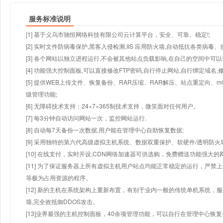
服务标准说明
[1] 基于义乌市驰恒网络科技有限公司云计算平台，安全、可靠、稳定!;
[2] 实时文件防病毒保护,黑客入侵检测,IIS 应用防火墙,自动抵抗各类病毒、
[3] 各个网站以独立进程运行,不会被其他站点负载影响,在自己的空间中可以使用
[4] 功能强大控制面板,可以直接修改FTP密码,自行停止网站,自行绑定域名,
[5] 提供WEB上传文件、恢复备份、RAR压缩、RAR解压、站点重定向
级管理功能;
[6] 无障碍技术支持：24×7×365制技术支持，微笑面对任何用户。
[7] 每3分钟自动访问网站一次，监控网站运行.
[8] 自动每7天备份一次数据,用户能在管理中心自助恢复数据;
[9] 采用独特的第六代高级虚拟主机系统、数据双重保护、软硬件/透明防火
[10] 在线支付，实时开设,CDN网络加速器可供选购，免费赠送功能强大
[11] 为了保证服务器上所有虚拟主机用户站点均能正常稳定的运行，严禁上
等极为占用资源的程序。
[12] 新的主机在系统架构上重新布置，有别于业内一般的传统单机系统，
墙,完全效抵御DDOS攻击。
[13]业界最强的主机控制面板，40余项管理功能，可以自行在管理中心恢