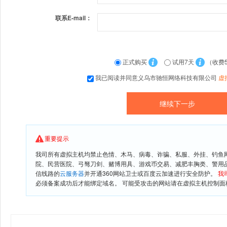
联系E-mail：
正式购买
试用7天
（收费
我已阅读并同意义乌市驰恒网络科技有限公司
虚
重要提示
我司所有虚拟主机均禁止色情、木马、病毒、诈骗、私服、外挂、钓鱼
院、民营医院、弓驽刀剑、赌博用具、游戏币交易、减肥丰胸类、警用
信线路的
云服务器
并开通360网站卫士或百度云加速进行安全防护。
我
必须备案成功后才能绑定域名。 可能受攻击的网站请在虚拟主机控制面板