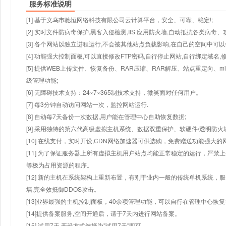
服务标准说明
[1] 基于义乌市驰恒网络科技有限公司云计算平台，安全、可靠、稳定!;
[2] 实时文件防病毒保护,黑客入侵检测,IIS 应用防火墙,自动抵抗各类病毒、
[3] 各个网站以独立进程运行,不会被其他站点负载影响,在自己的空间中可以使用
[4] 功能强大控制面板,可以直接修改FTP密码,自行停止网站,自行绑定域名,
[5] 提供WEB上传文件、恢复备份、RAR压缩、RAR解压、站点重定向
级管理功能;
[6] 无障碍技术支持：24×7×365制技术支持，微笑面对任何用户。
[7] 每3分钟自动访问网站一次，监控网站运行.
[8] 自动每7天备份一次数据,用户能在管理中心自助恢复数据;
[9] 采用独特的第六代高级虚拟主机系统、数据双重保护、软硬件/透明防火
[10] 在线支付，实时开设,CDN网络加速器可供选购，免费赠送功能强大
[11] 为了保证服务器上所有虚拟主机用户站点均能正常稳定的运行，严禁上
等极为占用资源的程序。
[12] 新的主机在系统架构上重新布置，有别于业内一般的传统单机系统，
墙,完全效抵御DDOS攻击。
[13]业界最强的主机控制面板，40余项管理功能，可以自行在管理中心恢
[14]提供备案服务,空间开通后，请于7天内进行网站备案。
[15] 试用7天.开设方式选择为"试用7天"即可。