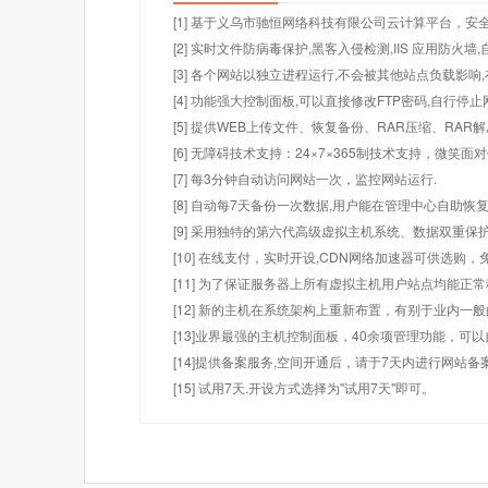
[1] 基于义乌市驰恒网络科技有限公司云计算平台，安全
[2] 实时文件防病毒保护,黑客入侵检测,IIS 应用防火
[3] 各个网站以独立进程运行,不会被其他站点负载影响,
[4] 功能强大控制面板,可以直接修改FTP密码,自行停
[5] 提供WEB上传文件、恢复备份、RAR压缩、R
[6] 无障碍技术支持：24×7×365制技术支持，微笑面
[7] 每3分钟自动访问网站一次，监控网站运行.
[8] 自动每7天备份一次数据,用户能在管理中心自助恢复
[9] 采用独特的第六代高级虚拟主机系统、数据双重保
[10] 在线支付，实时开设,CDN网络加速器可供选
[11] 为了保证服务器上所有虚拟主机用户站点均能正
[12] 新的主机在系统架构上重新布置，有别于业内一
[13]业界最强的主机控制面板，40余项管理功能，可
[14]提供备案服务,空间开通后，请于7天内进行网站备
[15] 试用7天.开设方式选择为"试用7天"即可。