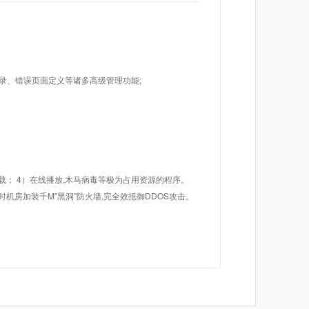
目录、错误页面定义等诸多高级管理功能;
载； 4）在线播放,木马病毒等极为占用资源的程序。
机房加装千M"黑洞"防火墙,完全效抵御DDOS攻击。