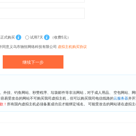
正式购买
试用7天
（收费5元）
并同意义乌市驰恒网络科技有限公司
虚拟主机购买协议
、外挂、钓鱼网站、秒赞程序、垃圾邮件等非法网站，对于成人用品、 空包网站、
险容易受攻击的网站不可购买我司虚拟主机，但可以购买我司电信线路的
云服务器
并开
款！
所有国内虚拟主机必须备案成功后才能绑定域名。 可能受攻击的网站请在虚拟主机