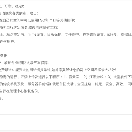
、可靠、稳定!;
墙,自动抵抗各类病毒、攻击;
在自己的空间中可以使用FSO和jmail等其他控件;
止网站,自行绑定域名,修改网站缺省文档;
AR解压、站点重定向、mime设置、目录保护、文件保护、脚本错误设置、ip限制、虚拟
对任何用户。
数据;
护、软硬件/透明防火墙三重保障;
购，免费赠送功能强大的网站情报系统,如虎添翼般让您的网上空间发挥最大功效!
常稳定的运行，严禁上传及运行以下程序：1）聊天室； 2）江湖游戏； 3）大型软件下
般的传统单机系统，服务器群前端加装硬件防火墙，全面提速，稳定、安全、高效。 同时
以自行在管理中心恢复备份。
案。