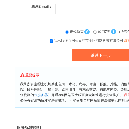
联系E-mail：
正式购买
试用7天
（收费
我已阅读并同意义乌市驰恒网络科技有限公司
虚
重要提示
我司所有虚拟主机均禁止色情、木马、病毒、诈骗、私服、外挂、钓鱼
院、民营医院、弓驽刀剑、赌博用具、游戏币交易、减肥丰胸类、警用
信线路的
云服务器
并开通360网站卫士或百度云加速进行安全防护。
我
必须备案成功后才能绑定域名。 可能受攻击的网站请在虚拟主机控制面板
服务标准说明