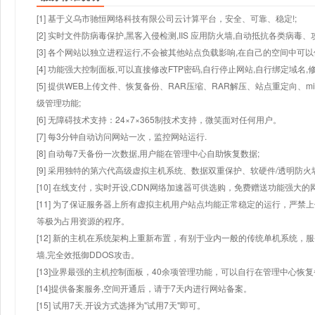
[1] 基于义乌市驰恒网络科技有限公司云计算平台，安全、可靠、稳定!;
[2] 实时文件防病毒保护,黑客入侵检测,IIS 应用防火墙,自动抵抗各类病毒、
[3] 各个网站以独立进程运行,不会被其他站点负载影响,在自己的空间中可以使用
[4] 功能强大控制面板,可以直接修改FTP密码,自行停止网站,自行绑定域名,
[5] 提供WEB上传文件、恢复备份、RAR压缩、RAR解压、站点重定向
级管理功能;
[6] 无障碍技术支持：24×7×365制技术支持，微笑面对任何用户。
[7] 每3分钟自动访问网站一次，监控网站运行.
[8] 自动每7天备份一次数据,用户能在管理中心自助恢复数据;
[9] 采用独特的第六代高级虚拟主机系统、数据双重保护、软硬件/透明防火
[10] 在线支付，实时开设,CDN网络加速器可供选购，免费赠送功能强大
[11] 为了保证服务器上所有虚拟主机用户站点均能正常稳定的运行，严禁上
等极为占用资源的程序。
[12] 新的主机在系统架构上重新布置，有别于业内一般的传统单机系统，
墙,完全效抵御DDOS攻击。
[13]业界最强的主机控制面板，40余项管理功能，可以自行在管理中心恢
[14]提供备案服务,空间开通后，请于7天内进行网站备案。
[15] 试用7天.开设方式选择为"试用7天"即可。