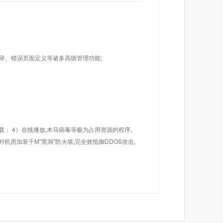
目录、错误页面定义等诸多高级管理功能;
载； 4）在线播放,木马病毒等极为占用资源的程序。
机房加装千M"黑洞"防火墙,完全效抵御DDOS攻击。