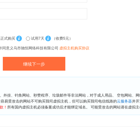
正式购买
试用7天
（收费5元）
并同意义乌市驰恒网络科技有限公司
虚拟主机购买协议
、外挂、钓鱼网站、秒赞程序、垃圾邮件等非法网站，对于成人用品、 空包网站、
险容易受攻击的网站不可购买我司虚拟主机，但可以购买我司电信线路的
云服务器
并开
款！
所有国内虚拟主机必须备案成功后才能绑定域名。 可能受攻击的网站请在虚拟主机