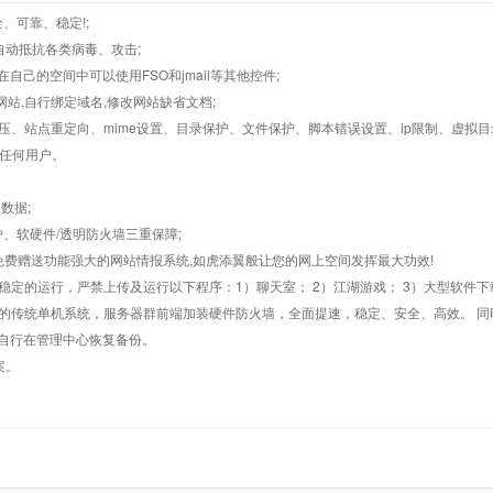
、可靠、稳定!;
墙,自动抵抗各类病毒、攻击;
在自己的空间中可以使用FSO和jmail等其他控件;
止网站,自行绑定域名,修改网站缺省文档;
AR解压、站点重定向、mime设置、目录保护、文件保护、脚本错误设置、ip限制、虚拟
对任何用户。
数据;
护、软硬件/透明防火墙三重保障;
购，免费赠送功能强大的网站情报系统,如虎添翼般让您的网上空间发挥最大功效!
常稳定的运行，严禁上传及运行以下程序：1）聊天室； 2）江湖游戏； 3）大型软件下
般的传统单机系统，服务器群前端加装硬件防火墙，全面提速，稳定、安全、高效。 同时
以自行在管理中心恢复备份。
案。