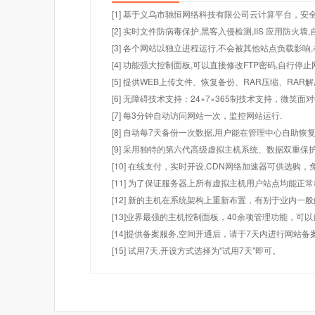
[1] 基于义乌市驰恒网络科技有限公司云计算平台，安全
[2] 实时文件防病毒保护,黑客入侵检测,IIS 应用防火
[3] 各个网站以独立进程运行,不会被其他站点负载影响,
[4] 功能强大控制面板,可以直接修改FTP密码,自行停
[5] 提供WEB上传文件、恢复备份、RAR压缩、R
[6] 无障碍技术支持：24×7×365制技术支持，微笑面
[7] 每3分钟自动访问网站一次，监控网站运行.
[8] 自动每7天备份一次数据,用户能在管理中心自助恢复
[9] 采用独特的第六代高级虚拟主机系统、数据双重保
[10] 在线支付，实时开设,CDN网络加速器可供选
[11] 为了保证服务器上所有虚拟主机用户站点均能正
[12] 新的主机在系统架构上重新布置，有别于业内一
[13]业界最强的主机控制面板，40余项管理功能，可
[14]提供备案服务,空间开通后，请于7天内进行网站备
[15] 试用7天.开设方式选择为"试用7天"即可。