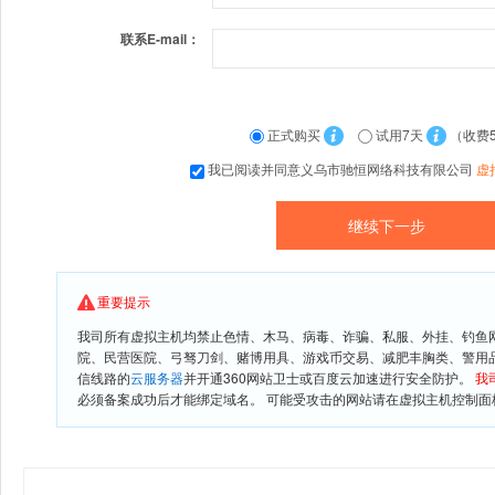
联系E-mail：
正式购买
试用7天
（收费
我已阅读并同意义乌市驰恒网络科技有限公司
虚
重要提示
我司所有虚拟主机均禁止色情、木马、病毒、诈骗、私服、外挂、钓鱼
院、民营医院、弓驽刀剑、赌博用具、游戏币交易、减肥丰胸类、警用
信线路的
云服务器
并开通360网站卫士或百度云加速进行安全防护。
我
必须备案成功后才能绑定域名。 可能受攻击的网站请在虚拟主机控制面板