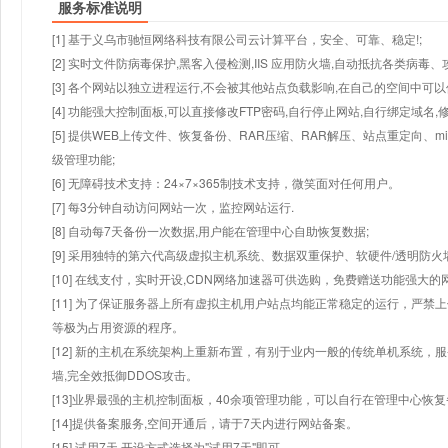
服务标准说明
[1] 基于义乌市驰恒网络科技有限公司云计算平台，安全、可靠、稳定!;
[2] 实时文件防病毒保护,黑客入侵检测,IIS 应用防火墙,自动抵抗各类病毒、
[3] 各个网站以独立进程运行,不会被其他站点负载影响,在自己的空间中可以使用
[4] 功能强大控制面板,可以直接修改FTP密码,自行停止网站,自行绑定域名,
[5] 提供WEB上传文件、恢复备份、RAR压缩、RAR解压、站点重定向
级管理功能;
[6] 无障碍技术支持：24×7×365制技术支持，微笑面对任何用户。
[7] 每3分钟自动访问网站一次，监控网站运行.
[8] 自动每7天备份一次数据,用户能在管理中心自助恢复数据;
[9] 采用独特的第六代高级虚拟主机系统、数据双重保护、软硬件/透明防火
[10] 在线支付，实时开设,CDN网络加速器可供选购，免费赠送功能强大
[11] 为了保证服务器上所有虚拟主机用户站点均能正常稳定的运行，严禁上
等极为占用资源的程序。
[12] 新的主机在系统架构上重新布置，有别于业内一般的传统单机系统，
墙,完全效抵御DDOS攻击。
[13]业界最强的主机控制面板，40余项管理功能，可以自行在管理中心恢
[14]提供备案服务,空间开通后，请于7天内进行网站备案。
[15] 试用7天.开设方式选择为"试用7天"即可。