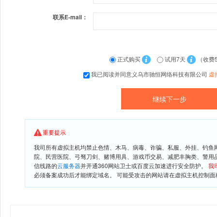
联系E-mail：
正式购买
试用7天
（收费
我已阅读并同意义乌市驰恒网络科技有限公司
虚
重要提示
我司所有虚拟主机均禁止色情、木马、病毒、诈骗、私服、外挂、钓鱼
院、民营医院、弓驽刀剑、赌博用具、游戏币交易、减肥丰胸类、警用
信线路的
云服务器
并开通360网站卫士或百度云加速进行安全防护。
我
必须备案成功后才能绑定域名。 可能受攻击的网站请在虚拟主机控制面板