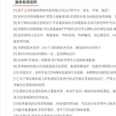
服务标准说明
[1] 基于义乌市驰恒网络科技有限公司云计算平台，安全、可靠、稳定!;
[2] 实时文件防病毒保护,黑客入侵检测,IIS 应用防火墙,自动抵抗各类病毒、
[3] 各个网站以独立进程运行,不会被其他站点负载影响,在自己的空间中可以使用
[4] 功能强大控制面板,可以直接修改FTP密码,自行停止网站,自行绑定域名,
[5] 提供WEB上传文件、恢复备份、RAR压缩、RAR解压、站点重定向
级管理功能;
[6] 无障碍技术支持：24×7×365制技术支持，微笑面对任何用户。
[7] 每3分钟自动访问网站一次，监控网站运行.
[8] 自动每7天备份一次数据,用户能在管理中心自助恢复数据;
[9] 采用独特的第六代高级虚拟主机系统、数据双重保护、软硬件/透明防火
[10] 在线支付，实时开设,CDN网络加速器可供选购，免费赠送功能强大
[11] 为了保证服务器上所有虚拟主机用户站点均能正常稳定的运行，严禁上
等极为占用资源的程序。
[12] 新的主机在系统架构上重新布置，有别于业内一般的传统单机系统，
墙,完全效抵御DDOS攻击。
[13]业界最强的主机控制面板，40余项管理功能，可以自行在管理中心恢
[14]提供备案服务,空间开通后，请于7天内进行网站备案。
[15] 试用7天.开设方式选择为"试用7天"即可。